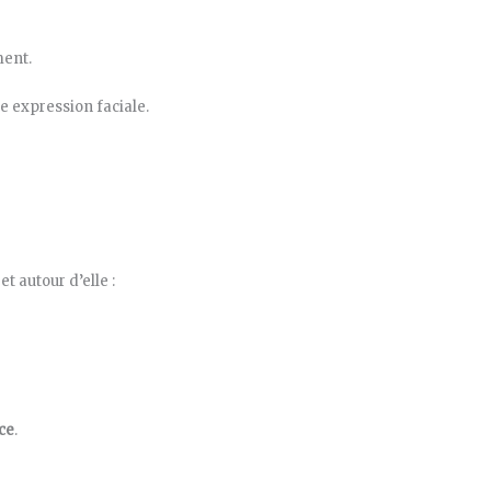
ment.
e expression faciale.
t autour d’elle :
ce
.