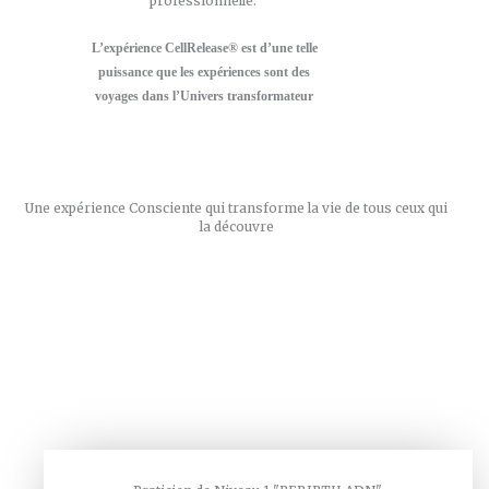
professionnelle.
L’expérience CellRelease® est d’une telle
puissance que les expériences sont des
voyages dans l’Univers transformateur
Une expérience Consciente qui transforme la vie de tous ceux qui
la découvre
Les stages et formations certifiantes* de
CellRelease® sont ouverts à tous. (*Certifié ne
veut pas dire reconnu par l’état selon le pays dans
lequel vous êtes)