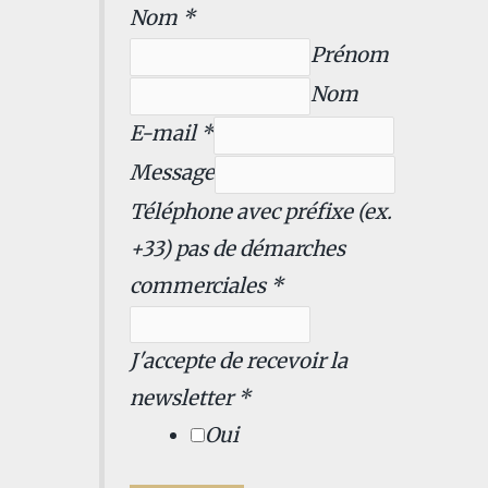
p
Nom
*
r
Prénom
é
Nom
f
E-mail
*
i
Message
x
Téléphone avec préfixe (ex.
e
+33) pas de démarches
+
commerciales
*
3
3
J'accepte de recevoir la
)
newsletter
*
n
Oui
e