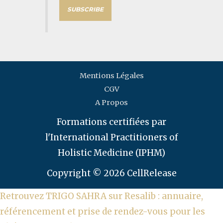
w
SUBSCRIBE
s
l
e
t
Mentions Légales
t
CGV
A Propos
e
Formations certifiées par
r
l'International Practitioners of
Holistic Medicine (IPHM)
Copyright © 2026 CellRelease
Retrouvez TRIGO SAHRA sur Resalib : annuaire,
référencement et prise de rendez-vous pour les