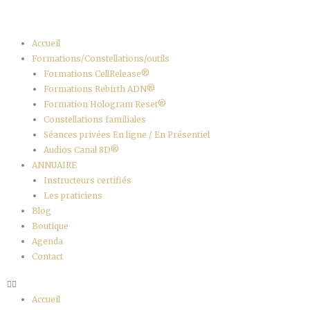
Aller
au
contenu
Accueil
Formations/Constellations/outils
Formations CellRelease®
Formations Rebirth ADN®
Formation Hologram Reset®
Constellations familiales
Séances privées En ligne / En Présentiel
Audios Canal 8D®
ANNUAIRE
Instructeurs certifiés
Les praticiens
Blog
Boutique
Agenda
Contact
Accueil