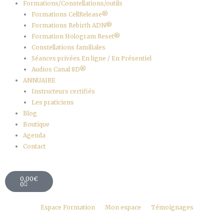
Formations/Constellations/outils
Formations CellRelease®
Formations Rebirth ADN®
Formation Hologram Reset®
Constellations familiales
Séances privées En ligne / En Présentiel
Audios Canal 8D®
ANNUAIRE
Instructeurs certifiés
Les praticiens
Blog
Boutique
Agenda
Contact
Panier
0,00
€
0
Espace Formation
Mon espace
Témoignages