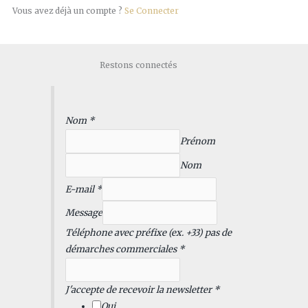
Vous avez déjà un compte ?
Se Connecter
Restons connectés
Nom
*
Prénom
Nom
E-mail
*
N
Message
o
Téléphone avec préfixe (ex. +33) pas de
m
démarches commerciales
*
d
e
J'accepte de recevoir la newsletter
*
n
Oui
e