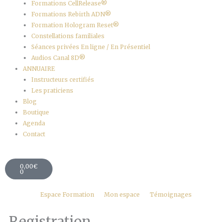
Formations CellRelease®
Formations Rebirth ADN®
Formation Hologram Reset®
Constellations familiales
Séances privées En ligne / En Présentiel
Audios Canal 8D®
ANNUAIRE
Instructeurs certifiés
Les praticiens
Blog
Boutique
Agenda
Contact
Panier
0,00
€
0
Espace Formation
Mon espace
Témoignages
Registration