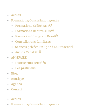
Aller
au
contenu
Accueil
Formations/Constellations/outils
Formations CellRelease®
Formations Rebirth ADN®
Formation Hologram Reset®
Constellations familiales
Séances privées En ligne / En Présentiel
Audios Canal 8D®
ANNUAIRE
Instructeurs certifiés
Les praticiens
Blog
Boutique
Agenda
Contact
Accueil
Formations/Constellations/outils