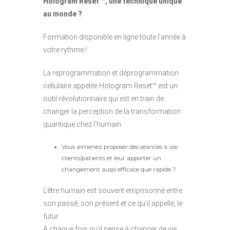
Hologram Reset ™, une technique unique
au monde ?
Formation disponible en ligne toute l’année à
votre rythme !
La reprogrammation et déprogrammation
cellulaire appelée Hologram Reset™ est un
outil révolutionnaire qui est en train de
changer la perception de la transformation
quantique chez l’humain.
Vous aimeriez proposer des séances à vos
clients/patients et leur apporter un
changement aussi efficace que rapide ?
L’être humain est souvent emprisonné entre
son passé, son présent et ce qu’il appelle, le
futur.
A chaque fois qu’il pense à changer de vie,