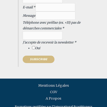
E-mail
*
Message
(
Téléphone avec préfixe (ex. +33) pas de
e
démarches commerciales
*
x
.
J'accepte de recevoir la newsletter
*
n
Oui
e
w
SUBSCRIBE
s
l
e
t
Mentions Légales
t
e
CGV
r
A Propos
J
Formations certifiées par l'International Practitioners