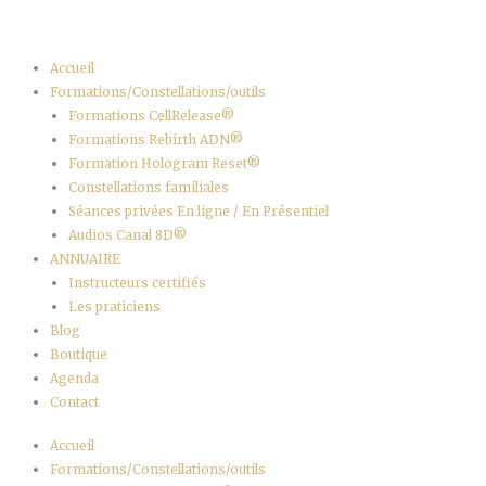
Aller
au
contenu
Accueil
Formations/Constellations/outils
Formations CellRelease®
Formations Rebirth ADN®
Formation Hologram Reset®
Constellations familiales
Séances privées En ligne / En Présentiel
Audios Canal 8D®
ANNUAIRE
Instructeurs certifiés
Les praticiens
Blog
Boutique
Agenda
Contact
Accueil
Formations/Constellations/outils