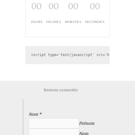
00
00
00
00
JOURS
HEURES
MINUTES
SECONDES
<script type='text/javascript' src='https://app.g
Restons connectés
Nom
*
Prénom
Nom