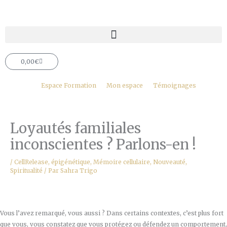
Aller
au
contenu
Panier
0,00
€
Espace Formation
Mon espace
Témoignages
Loyautés familiales
inconscientes ? Parlons-en !
/
CellRelease
,
épigénétique
,
Mémoire cellulaire
,
Nouveauté
,
Spiritualité
/ Par
Sahra Trigo
Vous l’avez remarqué, vous aussi ? Dans certains contextes, c’est plus fort
que vous, vous constatez que vous protégez ou défendez un comportement,