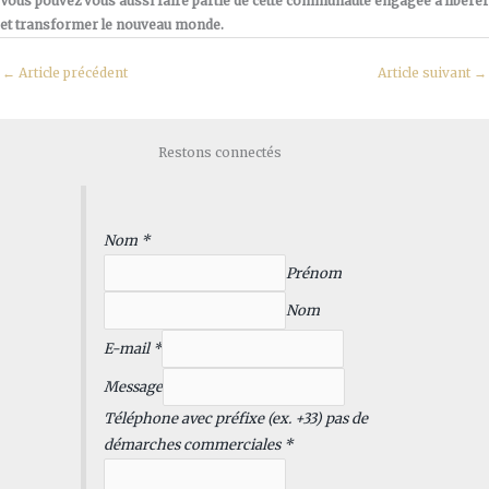
Vous pouvez vous aussi faire partie de cette communauté engagée à libérer
et transformer le nouveau monde.
←
Article précédent
Article suivant
→
Restons connectés
Nom
*
Prénom
Nom
E-mail
*
Message
+
Téléphone avec préfixe (ex. +33) pas de
3
démarches commerciales
*
3